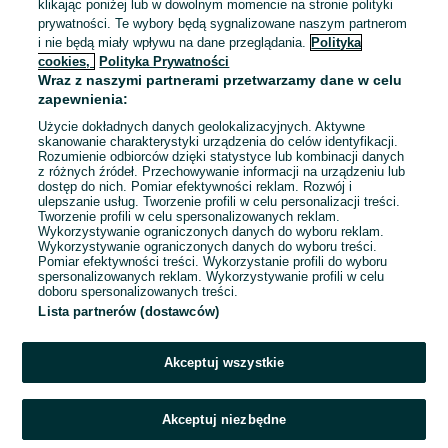
klikając poniżej lub w dowolnym momencie na stronie polityki
3 500 zł
prywatności. Te wybory będą sygnalizowane naszym partnerom
3 550 zł z Pakietem
i nie będą miały wpływu na dane przeglądania.
Polityka
Ochronnym
cookies,
Polityka Prywatności
Pabianice
Wraz z naszymi partnerami przetwarzamy dane w celu
05 sierpnia 2026
zapewnienia:
Użycie dokładnych danych geolokalizacyjnych. Aktywne
skanowanie charakterystyki urządzenia do celów identyfikacji.
Rozumienie odbiorców dzięki statystyce lub kombinacji danych
1
2
3
...
20
z różnych źródeł. Przechowywanie informacji na urządzeniu lub
dostęp do nich. Pomiar efektywności reklam. Rozwój i
ulepszanie usług. Tworzenie profili w celu personalizacji treści.
Tworzenie profili w celu spersonalizowanych reklam.
Wykorzystywanie ograniczonych danych do wyboru reklam.
Wykorzystywanie ograniczonych danych do wyboru treści.
Pomiar efektywności treści. Wykorzystanie profili do wyboru
spersonalizowanych reklam. Wykorzystywanie profili w celu
doboru spersonalizowanych treści.
Lista partnerów (dostawców)
Akceptuj wszystkie
Akceptuj niezbędne
Zadzwoń / SMS