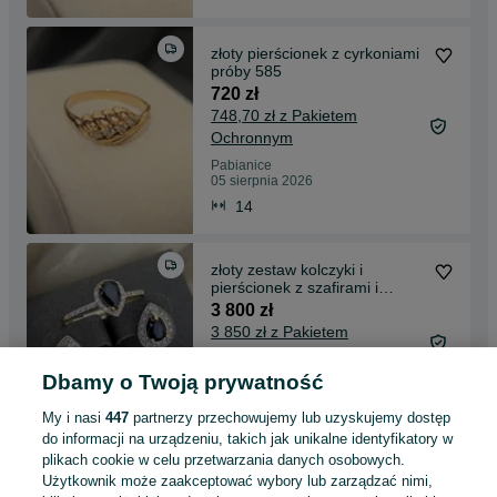
złoty pierścionek z cyrkoniami
próby 585
720 zł
748,70 zł z Pakietem
Ochronnym
Pabianice
05 sierpnia 2026
14
złoty zestaw kolczyki i
pierścionek z szafirami i
diamentami
3 800 zł
3 850 zł z Pakietem
Ochronnym
Dbamy o Twoją prywatność
Pabianice
05 sierpnia 2026
My i nasi
447
partnerzy przechowujemy lub uzyskujemy dostęp
do informacji na urządzeniu, takich jak unikalne identyfikatory w
plikach cookie w celu przetwarzania danych osobowych.
Złota bransoletka z jadeitami
Użytkownik może zaakceptować wybory lub zarządzać nimi,
próby 375